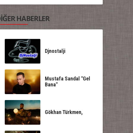
İĞER HABERLER
Djnostalji
Mustafa Sandal "Gel
Bana"
Gökhan Türkmen,