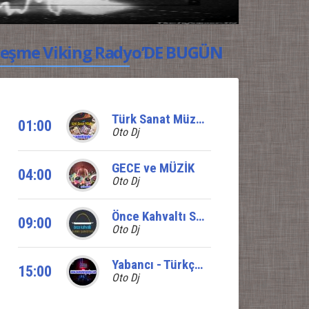
eşme Viking Radyo’DE BUGÜN
Türk Sanat Müziği
01:00
Oto Dj
GECE ve MÜZİK
04:00
Oto Dj
Önce Kahvaltı Sunar
09:00
Oto Dj
Yabancı - Türkçe Pop karışık
15:00
Oto Dj