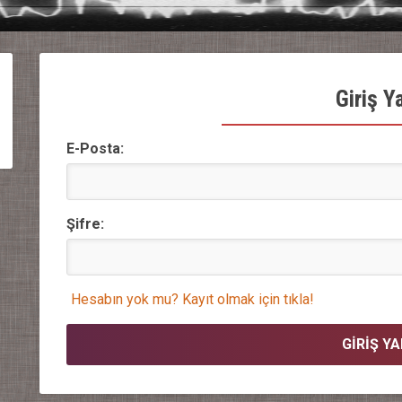
Giriş Y
E-Posta:
Şifre:
Hesabın yok mu? Kayıt olmak için tıkla!
GİRİŞ Y