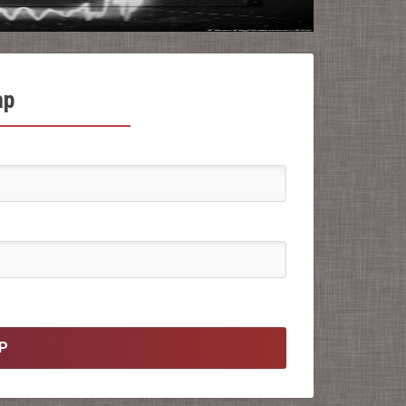
ap
AP